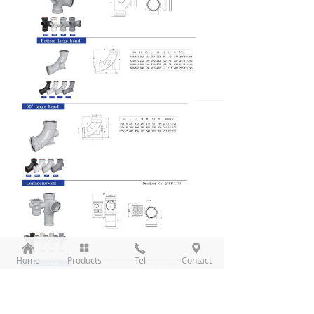
낀
넒
끅
끇
Home
Products
Tel
Contact