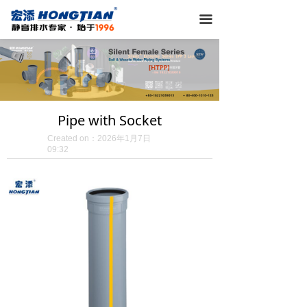
끀
Pipe with Socket
Created on：
2026年1月7日
09:32